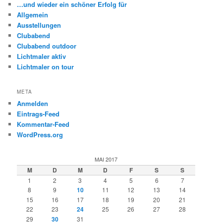
…und wieder ein schöner Erfolg für
n
Allgemein
Ausstellungen
Clubabend
Clubabend outdoor
Lichtmaler aktiv
Lichtmaler on tour
META
Anmelden
Eintrags-Feed
Kommentar-Feed
WordPress.org
MAI 2017
M
D
M
D
F
S
S
1
2
3
4
5
6
7
8
9
10
11
12
13
14
15
16
17
18
19
20
21
22
23
24
25
26
27
28
29
30
31