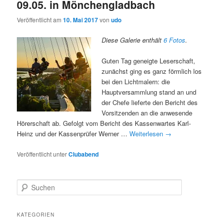
09.05. in Mönchengladbach
Veröffentlicht am
10. Mai 2017
von
udo
Diese Galerie enthält
6 Fotos
.
Guten Tag geneigte Leserschaft,
zunächst ging es ganz förmlich los
bei den Lichtmalern: die
Hauptversammlung stand an und
der Chefe lieferte den Bericht des
Vorsitzenden an die anwesende
Hörerschaft ab. Gefolgt vom Bericht des Kassenwartes Karl-
Heinz und der Kassenprüfer Werner …
Weiterlesen
→
Veröffentlicht unter
Clubabend
S
u
c
h
KATEGORIEN
e