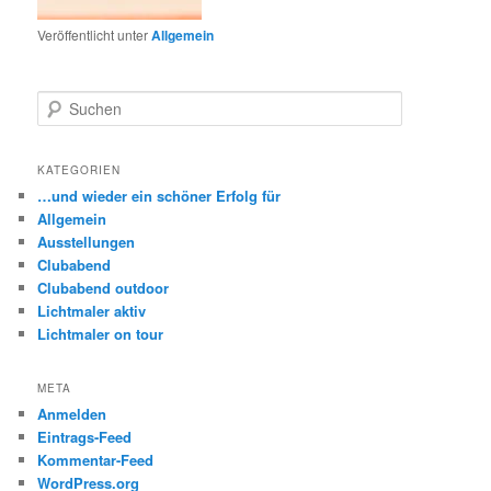
Veröffentlicht unter
Allgemein
S
u
c
h
KATEGORIEN
e
…und wieder ein schöner Erfolg für
n
Allgemein
Ausstellungen
Clubabend
Clubabend outdoor
Lichtmaler aktiv
Lichtmaler on tour
META
Anmelden
Eintrags-Feed
Kommentar-Feed
WordPress.org