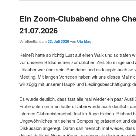
Ein Zoom-Clubabend ohne Che
21.07.2026
Veröffentlicht am
23. Juli 2026
von
Uta Mag
KeineR hatte so richtig Lust auf einen Walk und so trafen w
vor unseren Bildschirmen zur üblichen Zeit. So einige sind 
Urlauber war über sein iPad dabei und es klappte auch so
Meeting. Mit langen Vorreden haben wir uns dieses Mal nic
wir zügig mit unserer Haupt- und Lieblingsbeschäftigung: d
Es wurde deutlich, dass fast alle mal wieder ein paar Ausflü
Frühe unternommen hatten. Dabei wurde auch deutlich, d
internen Clubmeisterschaft fest im Auge bleiben. Richard 
Ungewöhnliches mit seinem Composing präsentiert und da
Diskussion angeregt. Daran sah mensch mal wieder, dass F
die gut dafür ist Neuem Raum zu geben als die immer gle