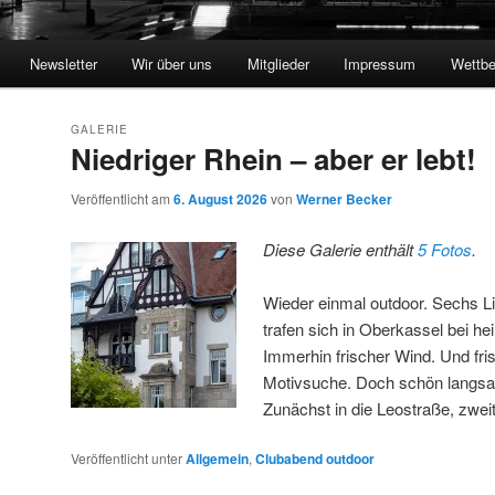
Newsletter
Wir über uns
Mitglieder
Impressum
Wettbe
GALERIE
Niedriger Rhein – aber er lebt!
Veröffentlicht am
6. August 2026
von
Werner Becker
Diese Galerie enthält
5 Fotos
.
Wieder einmal outdoor. Sechs Li
trafen sich in Oberkassel bei h
Immerhin frischer Wind. Und fri
Motivsuche. Doch schön langsa
Zunächst in die Leostraße, zwe
Veröffentlicht unter
Allgemein
,
Clubabend outdoor