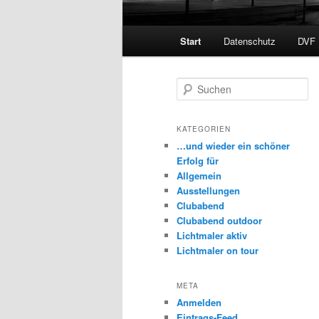
Hauptmenü
Start
Datenschutz
DVF
S
u
c
h
KATEGORIEN
e
…und wieder ein schöner
n
Erfolg für
Allgemein
Ausstellungen
Clubabend
Clubabend outdoor
Lichtmaler aktiv
Lichtmaler on tour
META
Anmelden
Eintrags-Feed