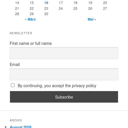
14
15
16
17
18
19
20
21
22
23
24
25
26
27
28
29
30
« März
Mai »
NEWSLETTER
First name or full name
Email
By continuing, you accept the privacy policy
ARCHIV
August 2026