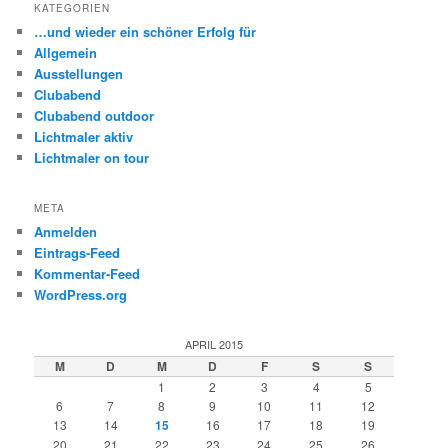
h
KATEGORIEN
e
…und wieder ein schöner Erfolg für
n
Allgemein
Ausstellungen
Clubabend
Clubabend outdoor
Lichtmaler aktiv
Lichtmaler on tour
META
Anmelden
Eintrags-Feed
Kommentar-Feed
WordPress.org
APRIL 2015
M
D
M
D
F
S
S
1
2
3
4
5
6
7
8
9
10
11
12
13
14
15
16
17
18
19
20
21
22
23
24
25
26