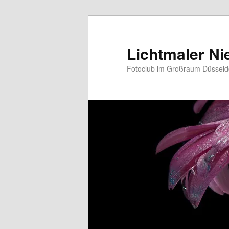
Zum
primären
Inhalt
Lichtmaler Ni
springen
Fotoclub im Großraum Düsseldo