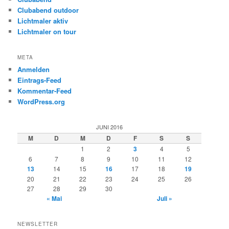
Clubabend outdoor
Lichtmaler aktiv
Lichtmaler on tour
META
Anmelden
Eintrags-Feed
Kommentar-Feed
WordPress.org
JUNI 2016
M
D
M
D
F
S
S
1
2
3
4
5
6
7
8
9
10
11
12
13
14
15
16
17
18
19
20
21
22
23
24
25
26
27
28
29
30
« Mai
Juli »
NEWSLETTER