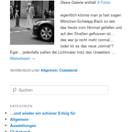
Diese Galerie enthält
9 Fotos
.
eigentlich könnte man ja fast sagen
Mönchen-Schwapp-Bach so wie
das heute vom Himmel gefallen und
auf den Straßen geflossen ist…
das war ja nicht mehr normal…
(oder ist es das neue „normal“?
Egal… jedenfalls saßen die Lichtmaler trotz des Unwetters …
Weiterlesen
→
Veröffentlicht unter
Allgemein
,
Clubabend
S
u
c
h
KATEGORIEN
e
…und wieder ein schöner Erfolg für
n
Allgemein
Ausstellungen
Clubabend