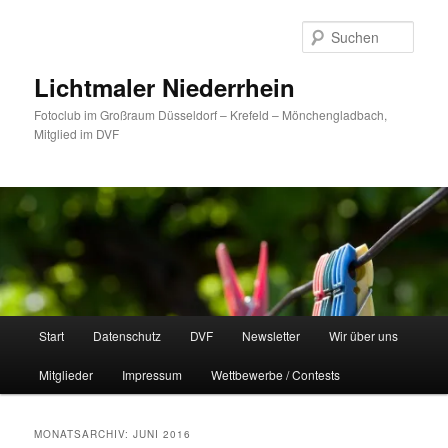
Zum
Zum
primären
sekundären
Such
Inhalt
Inhalt
springen
springen
Lichtmaler Niederrhein
Fotoclub im Großraum Düsseldorf – Krefeld – Mönchengladbach,
Mitglied im DVF
Hauptmenü
Start
Datenschutz
DVF
Newsletter
Wir über uns
Mitglieder
Impressum
Wettbewerbe / Contests
MONATSARCHIV:
JUNI 2016