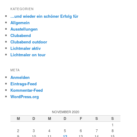
c
h
KATEGORIEN
e
…und wieder ein schöner Erfolg für
n
Allgemein
Ausstellungen
Clubabend
Clubabend outdoor
Lichtmaler aktiv
Lichtmaler on tour
META
Anmelden
Eintrags-Feed
Kommentar-Feed
WordPress.org
NOVEMBER 2020
M
D
M
D
F
S
S
1
2
3
4
5
6
7
8
9
10
11
12
13
14
15