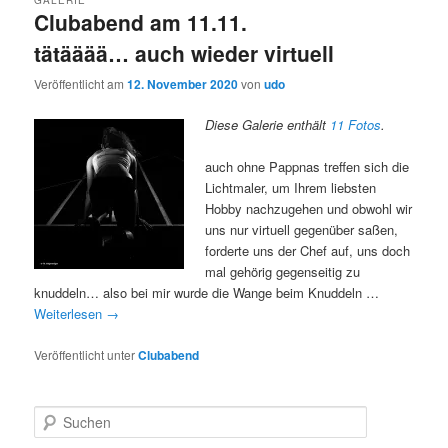
Clubabend am 11.11.
tätääää… auch wieder virtuell
Veröffentlicht am
12. November 2020
von
udo
Diese Galerie enthält
11 Fotos
.
auch ohne Pappnas treffen sich die
Lichtmaler, um Ihrem liebsten
Hobby nachzugehen und obwohl wir
uns nur virtuell gegenüber saßen,
forderte uns der Chef auf, uns doch
mal gehörig gegenseitig zu
knuddeln… also bei mir wurde die Wange beim Knuddeln …
Weiterlesen
→
Veröffentlicht unter
Clubabend
S
u