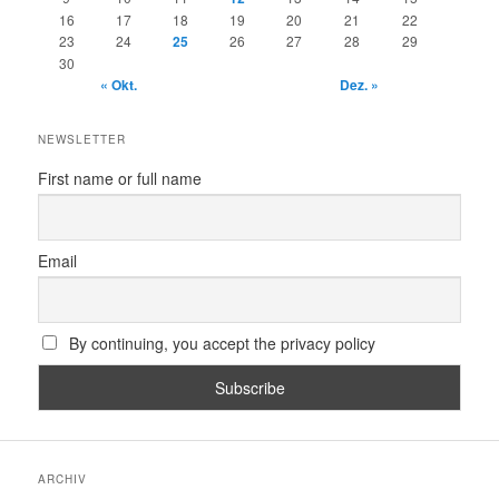
16
17
18
19
20
21
22
23
24
25
26
27
28
29
30
« Okt.
Dez. »
NEWSLETTER
First name or full name
Email
By continuing, you accept the privacy policy
ARCHIV