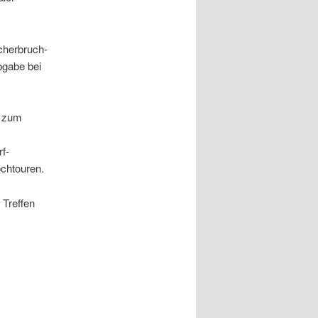
cherbruch-
bgabe bei
e zum
f-
ochtouren.
 Treffen