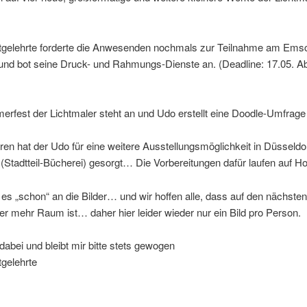
ftgelehrte forderte die Anwesenden nochmals zur Teilnahme am Ems
 und bot seine Druck- und Rahmungs-Dienste an. (Deadline: 17.05. A
rfest der Lichtmaler steht an und Udo erstellt eine Doodle-Umfrag
en hat der Udo für eine weitere Ausstellungsmöglichkeit in Düsseldor
(Stadtteil-Bücherei) gesorgt… Die Vorbereitungen dafür laufen auf H
es „schon“ an die Bilder… und wir hoffen alle, dass auf den nächsten
er mehr Raum ist… daher hier leider wieder nur ein Bild pro Person.
dabei und bleibt mir bitte stets gewogen
tgelehrte