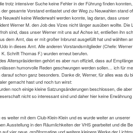
die trotz intensiver Suche keine Fehler in der Führung finden konnten
h der gesamte Vorstand entlastet und der Weg zu Neuwahlen stand of
e Neuwahl keine Wiederwahl werden konnte, lag daran, dass unser
ident Werner M. den Job des Vizes nicht länger ausüben wollte. Die L
froh sind, dass unser Werner mit uns auf Achse ist, entließen ihn s
s dem Amt, das er mit großer Inbrunst ausgefüllt hat und wählten an
 Udo in dieses Amt. Alle anderen Vorstandsmitglieder (Chefe: Werner
 K. Schrift Thomas F.) wurden erneut berufen.
s Alterspräsidenten gehört es aber nun offiziell, dass auf Empfäng
Anlässen humorvolle Reden geschwungen werden sollen… ich für mei
 darauf schon ganz besonders. Danke dir, Werner, für alles was du bi
aler gemacht hast und noch tun wirst:
rden noch einige kleine Satzungsänderungen beschlossen, die aber 
eserschaft nicht so interessant sind und daher hier keine Erwähnung
 es weiter mit dem Club-Klein-Klein und es wurde weiter an unserer
n Ausstellung in den Räumlichkeiten der VHS gearbeitet und die B
h auf vier neue, großformatige und weitere kleinere Werke der Lichtm