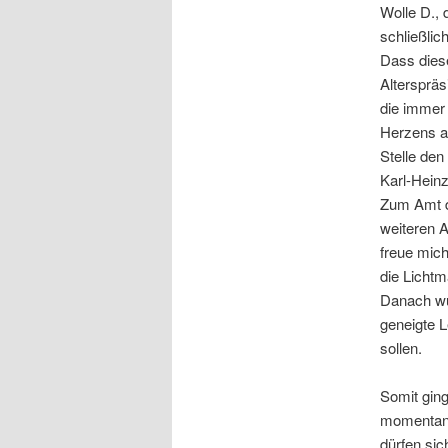
Wolle D., 
schließlic
Dass dies
Alterspräs
die immer 
Herzens au
Stelle den
Karl-Heinz
Zum Amt de
weiteren 
freue mich
die Lichtm
Danach wu
geneigte L
sollen.
Somit ging
momentane
dürfen sic