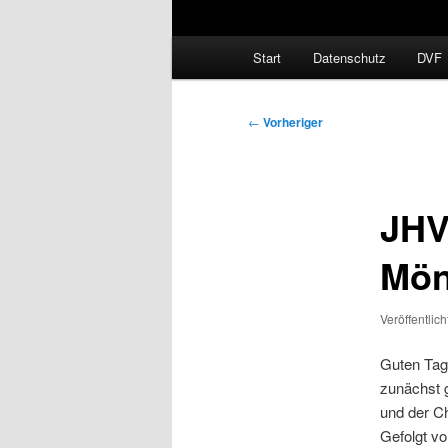
Hauptmenü
Start
Datenschutz
DVF
Beitragsnavigation
←
Vorheriger
JHV
Mön
Veröffentlic
Guten Tag
zunächst g
und der Ch
Gefolgt v