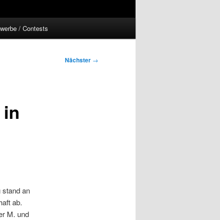
werbe / Contests
Nächster
→
 in
 stand an
aft ab.
er M. und