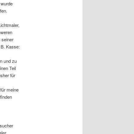
, wurde
fen.
ichtmaler,
chweren
 seiner
 B. Kasse:
en und zu
nen Teil
sher für
für meine
 finden
esucher
aler