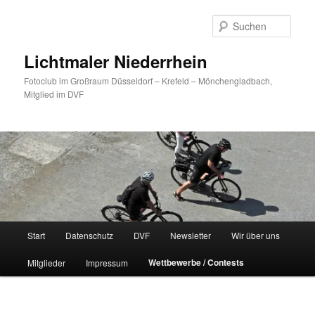
Zum
primären
Such
Inhalt
springen
Lichtmaler Niederrhein
Fotoclub im Großraum Düsseldorf – Krefeld – Mönchengladbach,
Mitglied im DVF
Hauptmenü
Start
Datenschutz
DVF
Newsletter
Wir über uns
Wettbewerbe / Contests
Mitglieder
Impressum