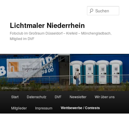
Zum
primären
Such
Inhalt
springen
Lichtmaler Niederrhein
Fotoclub im Großraum Düsseldorf – Krefeld – Mönchengladbach,
Mitglied im DVF
Hauptmenü
Start
Datenschutz
DVF
Newsletter
Wir über uns
Wettbewerbe / Contests
Mitglieder
Impressum