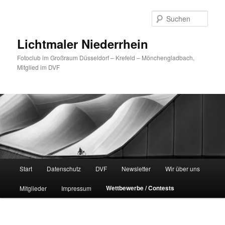
Zum
primären
Such
Inhalt
springen
Lichtmaler Niederrhein
Fotoclub im Großraum Düsseldorf – Krefeld – Mönchengladbach,
Mitglied im DVF
Hauptmenü
Start
Datenschutz
DVF
Newsletter
Wir über uns
Wettbewerbe / Contests
Mitglieder
Impressum