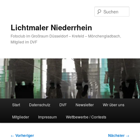
Zum
primären
Such
Inhalt
springen
Lichtmaler Niederrhein
Fotoclub im Großraum Düsseldorf – Krefeld – Mönchengladbach,
Mitglied im DVF
Hauptmenü
Start
Datenschutz
DVF
Newsletter
Wir über uns
Mitglieder
Impressum
Wettbewerbe / Contests
Beitragsnavigation
←
Vorheriger
Nächster
→