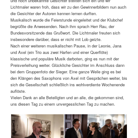
und noch unbekannte Gesichter stellten sich ein und wir
Lichtmaler waren froh, dass wir zu den Gewinnerbildern nun auch
die Gesichter der Autoren kennen lernen durften.
Musikalisch wurde die Feierstunde eingeleitet und der Klubchef
begrüßte die Anwesenden. Nach ihm sprach Herr Rau, der
Bundesvorsitzende das Grußwort. Die Lichtmaler freuten sich
insbesondere darüber, dass er nicht mit Lob geizte.
Nach einer weiteren musikalischen Pause, in der Leonie, Jana
und Axel (ein Trio aus zwei Harfen und einer Querflöte)
klassische und populäre Musik darboten, ging es nun mit der
Preisverleihung weiter. Glückliche Gesichter im Anschluss dann
bei dem Gruppenfoto der Sieger. Eine ganze Weile ging es bei
den Klängen des Saxophons von Axel mit Gesprächen weiter, bis
sich die Gesellschaft schließlich ins wohlverdiente Wochenende
auflöste.
Vielen Dank an alle Beteiligten und an alle, die gekommen sind,
uns diesen Tag zu einem unvergesslichen Tag zu machen.