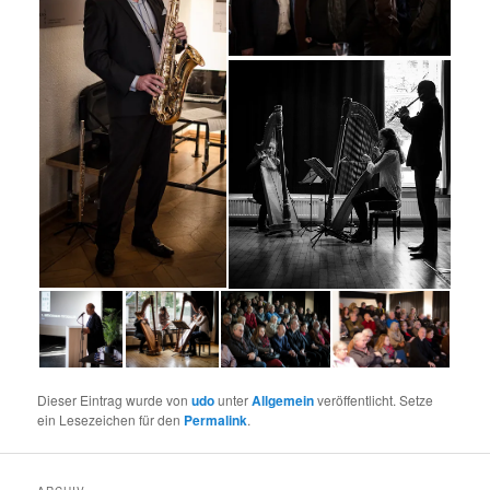
Dieser Eintrag wurde von
udo
unter
Allgemein
veröffentlicht. Setze
ein Lesezeichen für den
Permalink
.