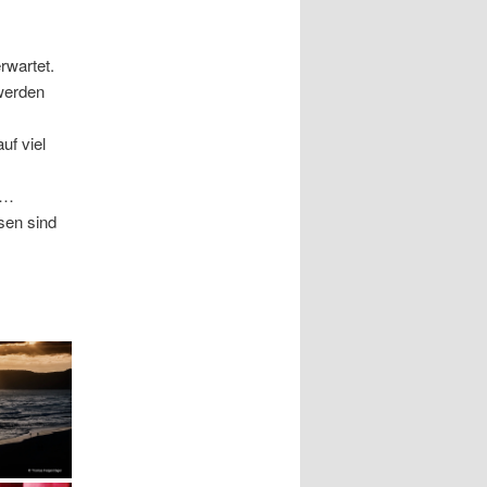
rwartet.
 werden
uf viel
 …
sen sind