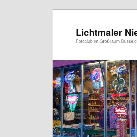
Zum
primären
Inhalt
Lichtmaler Ni
springen
Fotoclub im Großraum Düsseldo