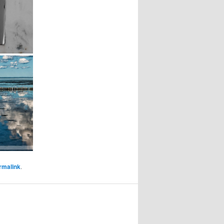
rmalink
.