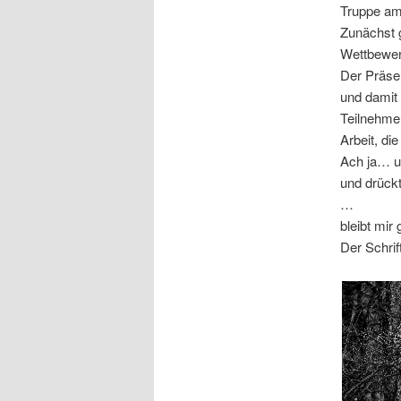
Truppe am
Zunächst g
Wettbewer
Der Präsen
und damit 
Teilnehmer
Arbeit, di
Ach ja… u
und drück
…
bleibt mir
Der Schrif