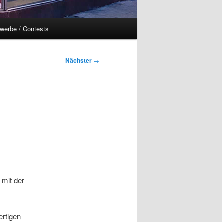
werbe / Contests
Nächster
→
 mit der
ertigen