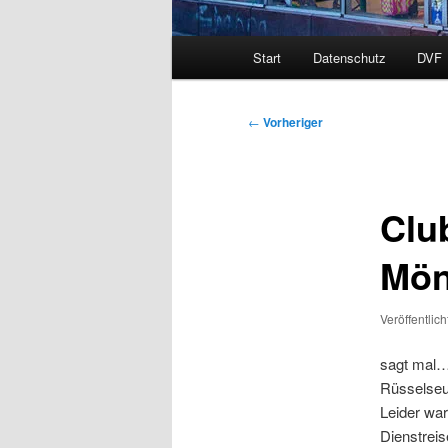
Hauptmenü
Start
Datenschutz
DVF
Beitragsnavigation
←
Vorheriger
Clu
Mön
Veröffentlic
sagt mal… 
Rüsselseuc
Leider wa
Dienstreis