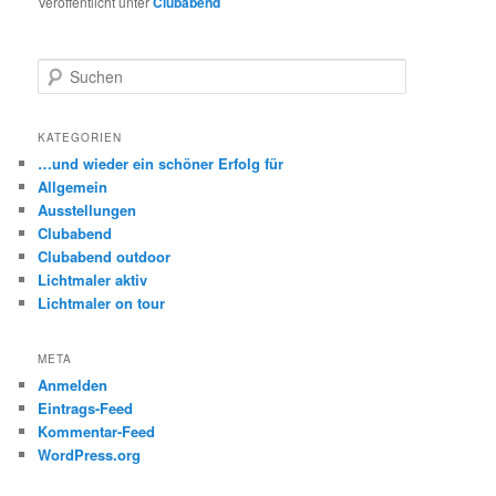
Veröffentlicht unter
Clubabend
S
u
c
h
KATEGORIEN
e
…und wieder ein schöner Erfolg für
n
Allgemein
Ausstellungen
Clubabend
Clubabend outdoor
Lichtmaler aktiv
Lichtmaler on tour
META
Anmelden
Eintrags-Feed
Kommentar-Feed
WordPress.org