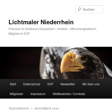
Zum
Zum
primären
sekundären
Such
Inhalt
Inhalt
springen
springen
Lichtmaler Niederrhein
Fotoclub im Großraum Düsseldorf – Krefeld – Mönchengladbach,
Mitglied im DVF
Hauptmenü
Start
Datenschutz
DVF
Newsletter
Wir über uns
Mitglieder
Impressum
Wettbewerbe / Contests
TAGESARCHIV:
1. NOVEMBER 2025