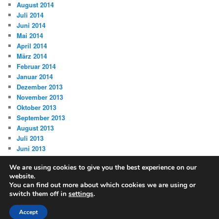
August 2014
Juli 2014
Juni 2014
Mai 2014
April 2014
März 2014
Februar 2014
Januar 2014
Dezember 2013
November 2013
Oktober 2013
September 2013
August 2013
Juli 2013
Juni 2013
We are using cookies to give you the best experience on our
website.
You can find out more about which cookies we are using or
switch them off in
settings
.
Datenschutz
Stolz präsentiert von WordPress
Accept