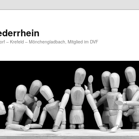
ederrhein
rf – Krefeld – Mönchengladbach, Mitglied im DVF