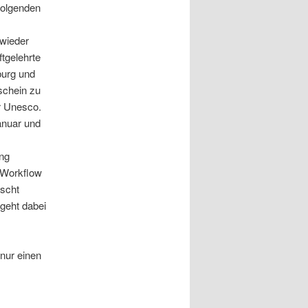
 folgenden
wieder
ftgelehrte
burg und
schein zu
r Unesco.
anuar und
ang
 Workflow
öscht
geht dabei
 nur einen