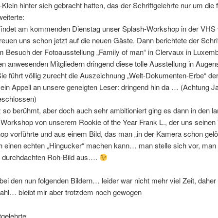
-Klein hinter sich gebracht hatten, das der Schriftgelehrte nur um die
eiterte:
findet am kommenden Dienstag unser Splash-Workshop in der VHS 
 freuen uns schon jetzt auf die neuen Gäste. Dann berichtete der Schri
m Besuch der Fotoausstellung „Family of man“ in Clervaux in Luxem
n anwesenden Mitgliedern dringend diese tolle Ausstellung in Augen
ie führt völlig zurecht die Auszeichnung „Welt-Dokumenten-Erbe“ de
ein Appell an unsere geneigten Leser: dringend hin da … (Achtung J
eschlossen)
 so berühmt, aber doch auch sehr ambitioniert ging es dann in den l
 Workshop von unserem Rookie of the Year Frank L., der uns seinen
op vorführte und aus einem Bild, das man „in der Kamera schon gel
ch einen echten „Hingucker“ machen kann… man stelle sich vor, man 
 durchdachten Roh-Bild aus….
bei den nun folgenden Bildern… leider war nicht mehr viel Zeit, daher
zahl… bleibt mir aber trotzdem noch gewogen
tgelehrte