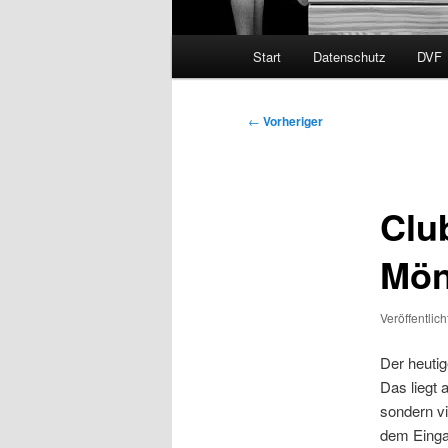
Hauptmenü
Start
Datenschutz
DVF
Beitragsnavigation
←
Vorheriger
Clu
Mön
Veröffentlic
Der heutig
Das liegt 
sondern vi
dem Einga