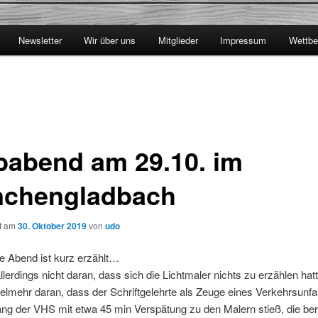
Newsletter
Wir über uns
Mitglieder
Impressum
Wettbe
babend am 29.10. im
chengladbach
ht am
30. Oktober 2019
von
udo
e Abend ist kurz erzählt…
allerdings nicht daran, dass sich die Lichtmaler nichts zu erzählen hat
elmehr daran, dass der Schriftgelehrte als Zeuge eines Verkehrsunfal
ng der VHS mit etwa 45 min Verspätung zu den Malern stieß, die ber