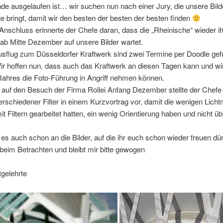
 ausgelaufen ist… wir suchen nun nach einer Jury, die unsere Bilde
e bringt, damit wir den besten der besten der besten finden
Anschluss erinnerte der Chefe daran, dass die „Rheinische“ wieder i
 ab Mitte Dezember auf unsere Bilder wartet.
usflug zum Düsseldorfer Kraftwerk sind zwei Termine per Doodle ge
ir hoffen nun, dass auch das Kraftwerk an diesen Tagen kann und wi
Jahres die Foto-Führung in Angriff nehmen können.
f auf den Besuch der Firma Rollei Anfang Dezember stellte der Chefe
rschiedener Filter in einem Kurzvortrag vor, damit die wenigen Lichtm
it Filtern gearbeitet hatten, ein wenig Orientierung haben und nicht ü
es auch schon an die Bilder, auf die ihr euch schon wieder freuen dürf
beim Betrachten und bleibt mir bitte gewogen
tgelehrte