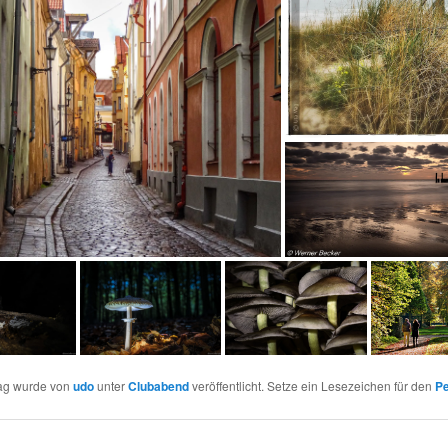
rag wurde von
udo
unter
Clubabend
veröffentlicht. Setze ein Lesezeichen für den
Pe