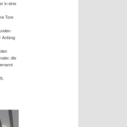
r in eine
hre Tore
funden
r Anfang
 den
aler, die
berrannt
t.