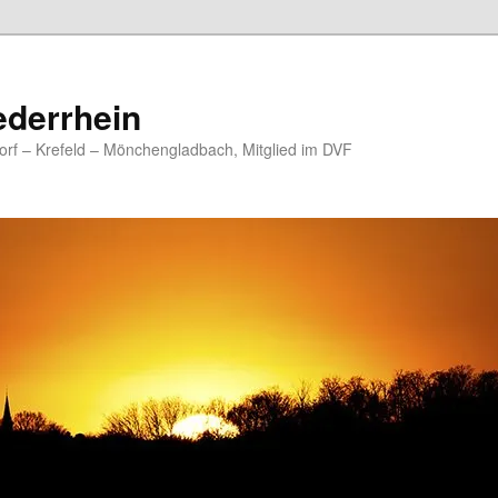
ederrhein
rf – Krefeld – Mönchengladbach, Mitglied im DVF