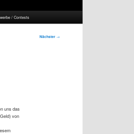
werbe / Contests
Nächster
→
en uns das
 Geld) von
diesem