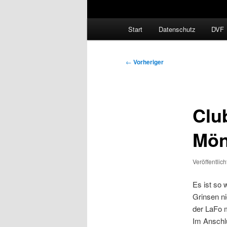
Hauptmenü
Start
Datenschutz
DVF
Beitragsnavigation
←
Vorheriger
Clu
Mön
Veröffentlic
Es ist so 
Grinsen n
der LaFo m
Im Anschl