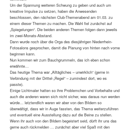
Um der Spannung weiteren Schwung zu geben und auch um
kreative Impulse zu setzen, haben die Anwesenden
beschlossen, den nächsten Club-Themenabend am 01.03. zu
einem dieser Themen zu machen. Die Wahl fiel zunächst auf
„Spiegelungen“. Die beiden anderen Themen folgen dann jeweils
im zwei-Monats-Abstand.
Dann wurde noch über die Orga des diesjährigen Niederrhein-
Fotosalons gesprochen, damit die Planung von hinten nach vorne
beginnen kann.
Nun kommen wir zum Bauchgrummeln, das ich eben schon
erwähnte…
Das heutige Thema war „Alltägliches – unwirklich“ (gerne in
Verbindung mit der Drittel-„Regel“ – zumindest dort, wo es
passte).
Einige Lichtmaler hatten so ihre Problemchen und Vorbehalte und
auch die anderen waren sich nicht sicher, was daraus nun werden
würde… letztendlich waren wir aber von den Bildern so
überwältigt, dass wir in Auge fassten, das Thema weiterzuführen
und eventuell eine Ausstellung dazu auf die Beine zu stellen.
Wenn ihr auch von den Bildern begeistert seid, dürft ihr uns das
gerne auch rückmelden … zunächst aber viel Spaß mit den