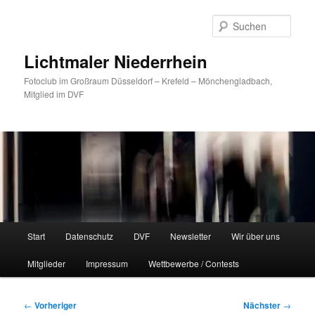
Zum
primären
Such
Inhalt
springen
Lichtmaler Niederrhein
Fotoclub im Großraum Düsseldorf – Krefeld – Mönchengladbach,
Mitglied im DVF
Hauptmenü
Start
Datenschutz
DVF
Newsletter
Wir über uns
Mitglieder
Impressum
Wettbewerbe / Contests
Beitragsnavigation
←
Vorheriger
Nächster
→