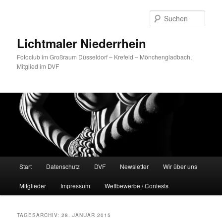
Zum
Zum
primären
sekundären
Such
Inhalt
Inhalt
springen
springen
Lichtmaler Niederrhein
Fotoclub im Großraum Düsseldorf – Krefeld – Mönchengladbach,
Mitglied im DVF
Hauptmenü
Start
Datenschutz
DVF
Newsletter
Wir über uns
Mitglieder
Impressum
Wettbewerbe / Contests
TAGESARCHIV:
28. JANUAR 2015