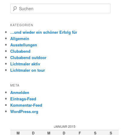
S
u
c
h
KATEGORIEN
e
…und wieder ein schöner Erfolg für
n
Allgemein
Ausstellungen
Clubabend
Clubabend outdoor
Lichtmaler aktiv
Lichtmaler on tour
META
Anmelden
Eintrags-Feed
Kommentar-Feed
WordPress.org
JANUAR 2015
M
D
M
D
F
S
S