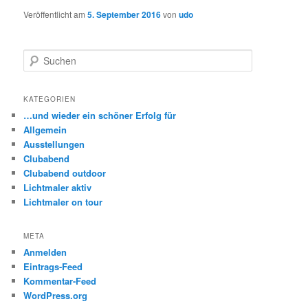
Veröffentlicht am
5. September 2016
von
udo
S
u
c
h
KATEGORIEN
e
…und wieder ein schöner Erfolg für
n
Allgemein
Ausstellungen
Clubabend
Clubabend outdoor
Lichtmaler aktiv
Lichtmaler on tour
META
Anmelden
Eintrags-Feed
Kommentar-Feed
WordPress.org