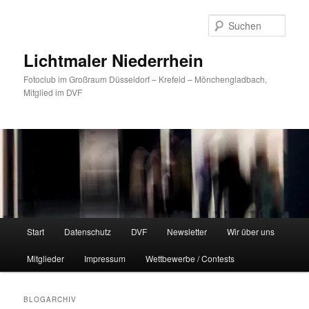
Zum
Zum
primären
sekundären
Such
Inhalt
Inhalt
springen
springen
Lichtmaler Niederrhein
Fotoclub im Großraum Düsseldorf – Krefeld – Mönchengladbach,
Mitglied im DVF
Hauptmenü
Start
Datenschutz
DVF
Newsletter
Wir über uns
Mitglieder
Impressum
Wettbewerbe / Contests
BLOGARCHIV