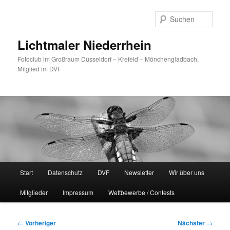
Zum
primären
Such
Inhalt
springen
Lichtmaler Niederrhein
Fotoclub im Großraum Düsseldorf – Krefeld – Mönchengladbach,
Mitglied im DVF
Hauptmenü
Start
Datenschutz
DVF
Newsletter
Wir über uns
Mitglieder
Impressum
Wettbewerbe / Contests
Beitragsnavigation
←
Vorheriger
Nächster
→