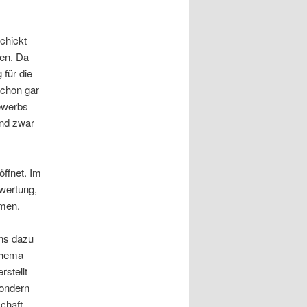
schickt
sen. Da
 für die
schon gar
ewerbs
ind zwar
öffnet. Im
bwertung,
hmen.
uns dazu
Thema
stellt
sondern
chaft