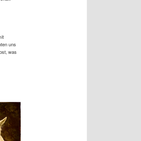
it
nten uns
bst, was