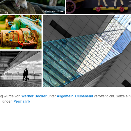
rag wurde von
Werner Becker
unter
Allgemein
,
Clubabend
veröffentlicht. Setze ein
 für den
Permalink
.