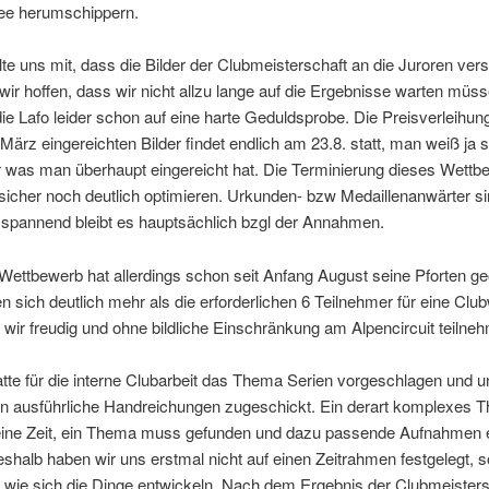
ee herumschippern.
lte uns mit, dass die Bilder der Clubmeisterschaft an die Juroren ver
wir hoffen, dass wir nicht allzu lange auf die Ergebnisse warten müs
 die Lafo leider schon auf eine harte Geduldsprobe. Die Preisverleihung
 März eingereichten Bilder findet endlich am 23.8. statt, man weiß ja 
r was man überhaupt eingereicht hat. Die Terminierung dieses Wettb
 sicher noch deutlich optimieren. Urkunden- bzw Medaillenanwärter s
, spannend bleibt es hauptsächlich bzgl der Annahmen.
Wettbewerb hat allerdings schon seit Anfang August seine Pforten ge
n sich deutlich mehr als die erforderlichen 6 Teilnehmer für eine Clu
wir freudig und ohne bildliche Einschränkung am Alpencircuit teilne
tte für die interne Clubarbeit das Thema Serien vorgeschlagen und 
n ausführliche Handreichungen zugeschickt. Ein derart komplexes 
eine Zeit, ein Thema muss gefunden und dazu passende Aufnahmen er
shalb haben wir uns erstmal nicht auf einen Zeitrahmen festgelegt, 
 wie sich die Dinge entwickeln. Nach dem Ergebnis der Clubmeisters