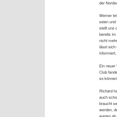
der Nords
Werner tei
seien und 
stellt uns
bereits im
nicht meh
lässt sich
informiert
Ein neuer 
Club fande
so können 
Richard ha
auch scho
braucht s
werden, de
warten ab,