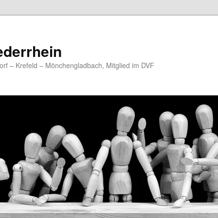
ederrhein
rf – Krefeld – Mönchengladbach, Mitglied im DVF