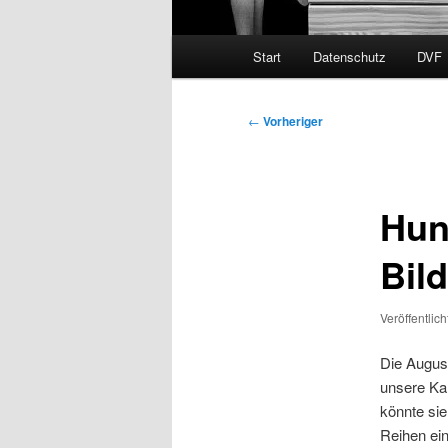
Hauptmenü
Start
Datenschutz
DVF
Beitragsnavigation
←
Vorheriger
Hun
Bil
Veröffentlic
Die August
unsere Ka
könnte si
Reihen ein