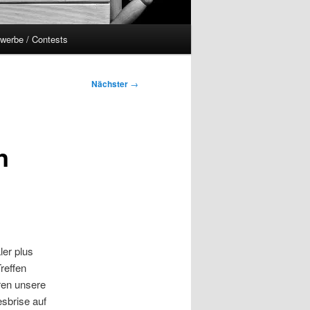
werbe / Contests
Nächster
→
n
ler plus
reffen
ren unsere
esbrise auf