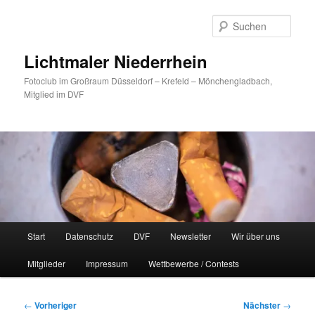
Zum
primären
Such
Inhalt
springen
Lichtmaler Niederrhein
Fotoclub im Großraum Düsseldorf – Krefeld – Mönchengladbach,
Mitglied im DVF
Hauptmenü
Start
Datenschutz
DVF
Newsletter
Wir über uns
Mitglieder
Impressum
Wettbewerbe / Contests
Beitragsnavigation
←
Vorheriger
Nächster
→