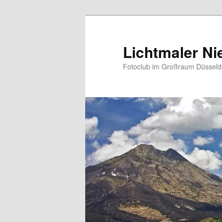
Zum
primären
Inhalt
Lichtmaler Ni
springen
Fotoclub im Großraum Düsseldo