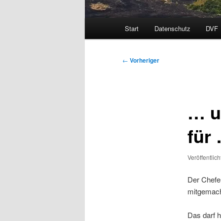
Hauptmenü
Start
Datenschutz
DVF
Beitragsnavigation
←
Vorheriger
… u
für
Veröffentlic
Der Chefe 
mitgemach
Das darf h