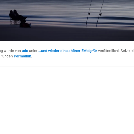
rag wurde von
udo
unter
...und wieder ein schöner Erfolg für
veröffentlicht. Setze e
 für den
Permalink
.