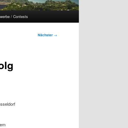
werbe / Contests
Nächster
→
olg
sseldorf
erem