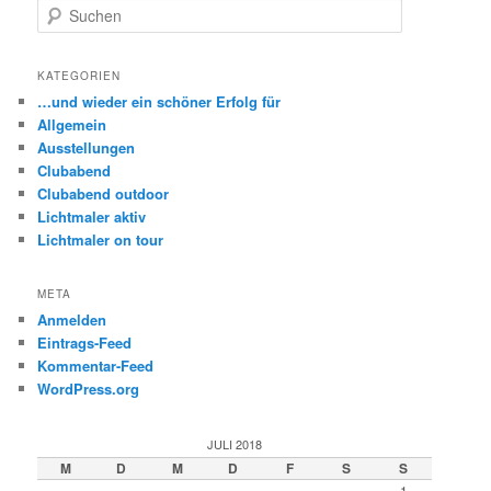
S
u
c
h
KATEGORIEN
e
…und wieder ein schöner Erfolg für
n
Allgemein
Ausstellungen
Clubabend
Clubabend outdoor
Lichtmaler aktiv
Lichtmaler on tour
META
Anmelden
Eintrags-Feed
Kommentar-Feed
WordPress.org
JULI 2018
M
D
M
D
F
S
S
1