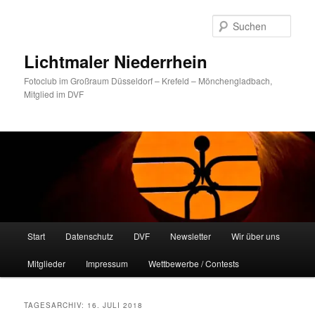
Zum
Zum
primären
sekundären
Such
Inhalt
Inhalt
springen
springen
Lichtmaler Niederrhein
Fotoclub im Großraum Düsseldorf – Krefeld – Mönchengladbach,
Mitglied im DVF
Hauptmenü
Start
Datenschutz
DVF
Newsletter
Wir über uns
Mitglieder
Impressum
Wettbewerbe / Contests
TAGESARCHIV:
16. JULI 2018