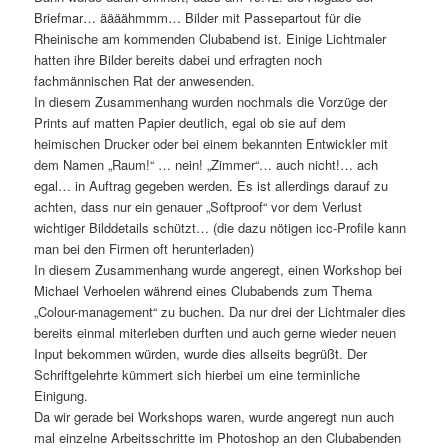
Briefmar… äääähmmm… Bilder mit Passepartout für die
Rheinische am kommenden Clubabend ist. Einige Lichtmaler
hatten ihre Bilder bereits dabei und erfragten noch
fachmännischen Rat der anwesenden.
In diesem Zusammenhang wurden nochmals die Vorzüge der
Prints auf matten Papier deutlich, egal ob sie auf dem
heimischen Drucker oder bei einem bekannten Entwickler mit
dem Namen „Raum!“ … nein! „Zimmer“… auch nicht!… ach
egal… in Auftrag gegeben werden. Es ist allerdings darauf zu
achten, dass nur ein genauer „Softproof“ vor dem Verlust
wichtiger Bilddetails schützt… (die dazu nötigen icc-Profile kann
man bei den Firmen oft herunterladen)
In diesem Zusammenhang wurde angeregt, einen Workshop bei
Michael Verhoelen während eines Clubabends zum Thema
„Colour-management“ zu buchen. Da nur drei der Lichtmaler dies
bereits einmal miterleben durften und auch gerne wieder neuen
Input bekommen würden, wurde dies allseits begrüßt. Der
Schriftgelehrte kümmert sich hierbei um eine terminliche
Einigung.
Da wir gerade bei Workshops waren, wurde angeregt nun auch
mal einzelne Arbeitsschritte im Photoshop an den Clubabenden