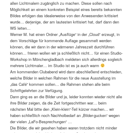
allen Lichtmalern zugänglich zu machen. Diese sollen nach
Möglichkeit an einem konkreten Beispiel eines bereits bekannten
Bildes erfolgen das idealerweise von den Anwesenden kritisiert
wurde… derjenige, der am lautesten kritisiert hat, darf dann den
WS leiten…
Werner M. hat einen Ordner „Ausflüge“ in der „Cloud“ erzeugt, in
dem Vorschläge für kommende Auflage gesammelt werden
können, die wir dann in der wärmeren Jahreszeit durchführen
können… frieren wollen wir ja schließlich nicht… für einen Studio-
Workshop in Mönchengladbach meldeten sich allerdings sogleich
mehrere Lichtmaler… im Studio ist es ja auch warm
Am kommenden Clubabend wird dann abschließend entschieden,
welche Bilder in welchen Rahmen für die neue Ausstellung im
„das Café“ kommen sollen… die Rahmen stehen alle beim
Schriftgelehrten zur Verfügung.
Dann ging es an die Bilder und ja, leider konnten wieder nicht alle
ihre Bilder zeigen, da die Zeit fortgeschritten war… beim
nächsten Mal bitte den „Klein-klein“-Teil kürzer machen… wir
haben schließlich noch Nachholbedarf an „Bilder-gucken“ wegen
der vielen „LaFo-Besprechungen“ …
Die Bilder, die wir gesehen haben waren trotzdem nicht minder