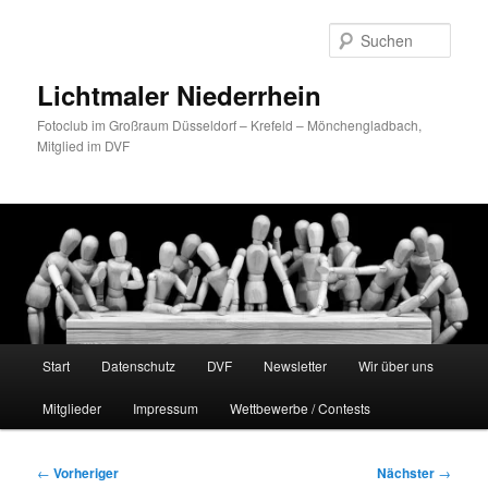
Zum
primären
Such
Inhalt
springen
Lichtmaler Niederrhein
Fotoclub im Großraum Düsseldorf – Krefeld – Mönchengladbach,
Mitglied im DVF
Hauptmenü
Start
Datenschutz
DVF
Newsletter
Wir über uns
Mitglieder
Impressum
Wettbewerbe / Contests
Beitragsnavigation
←
Vorheriger
Nächster
→