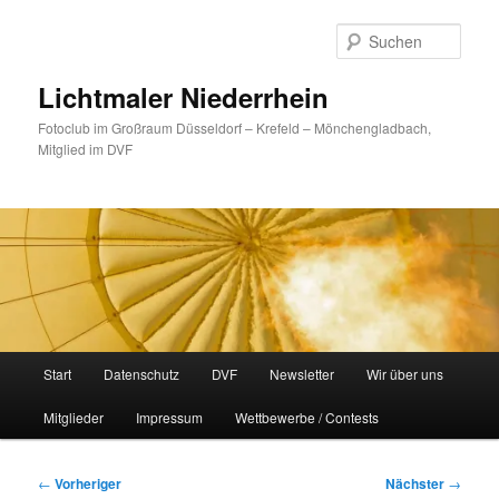
Zum
primären
Such
Inhalt
springen
Lichtmaler Niederrhein
Fotoclub im Großraum Düsseldorf – Krefeld – Mönchengladbach,
Mitglied im DVF
Hauptmenü
Start
Datenschutz
DVF
Newsletter
Wir über uns
Mitglieder
Impressum
Wettbewerbe / Contests
Beitragsnavigation
←
Vorheriger
Nächster
→