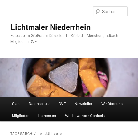
Zum
Zum
primären
sekundären
Such
Inhalt
Inhalt
springen
springen
Lichtmaler Niederrhein
Fotoclub im Großraum Düsseldorf – Krefeld – Mönchengladbach,
Mitglied im DVF
Hauptmenü
Start
Datenschutz
DVF
Newsletter
Wir über uns
Mitglieder
Impressum
Wettbewerbe / Contests
TAGESARCHIV:
15. JULI 2013