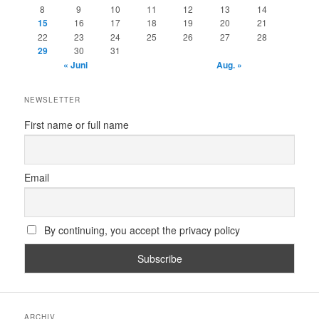
8
9
10
11
12
13
14
15
16
17
18
19
20
21
22
23
24
25
26
27
28
29
30
31
« Juni
Aug. »
NEWSLETTER
First name or full name
Email
By continuing, you accept the privacy policy
ARCHIV