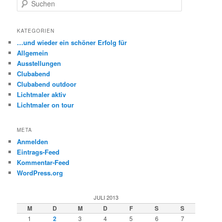
S
u
c
h
KATEGORIEN
e
…und wieder ein schöner Erfolg für
n
Allgemein
Ausstellungen
Clubabend
Clubabend outdoor
Lichtmaler aktiv
Lichtmaler on tour
META
Anmelden
Eintrags-Feed
Kommentar-Feed
WordPress.org
JULI 2013
M
D
M
D
F
S
S
1
2
3
4
5
6
7