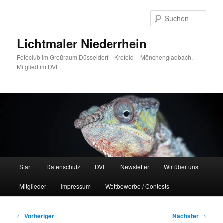
Zum
primären
Such
Inhalt
springen
Lichtmaler Niederrhein
Fotoclub im Großraum Düsseldorf – Krefeld – Mönchengladbach,
Mitglied im DVF
Hauptmenü
Start
Datenschutz
DVF
Newsletter
Wir über uns
Mitglieder
Impressum
Wettbewerbe / Contests
Beitragsnavigation
←
Vorheriger
Nächster
→