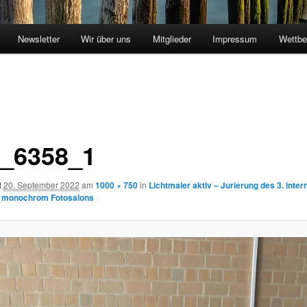
Newsletter
Wir über uns
Mitglieder
Impressum
Wettbe
_6358_1
t
20. September 2022
am
1000 × 750
in
Lichtmaler aktiv – Jurierung des 3. inter
n monochrom Fotosalons