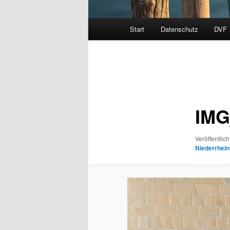
Hauptmenü
Start
Datenschutz
DVF
Bilder-
Navigation
IMG
Veröffentlich
Niederrhei