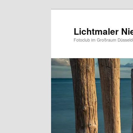
Zum
primären
Inhalt
Lichtmaler Ni
springen
Fotoclub im Großraum Düsseldo