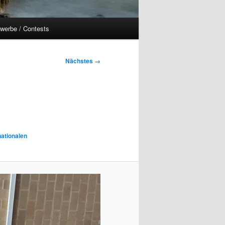
werbe / Contests
Nächstes →
nationalen