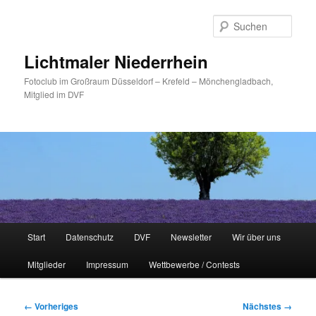
Zum
primären
Such
Inhalt
springen
Lichtmaler Niederrhein
Fotoclub im Großraum Düsseldorf – Krefeld – Mönchengladbach,
Mitglied im DVF
Hauptmenü
Start
Datenschutz
DVF
Newsletter
Wir über uns
Mitglieder
Impressum
Wettbewerbe / Contests
Bilder-
← Vorheriges
Nächstes →