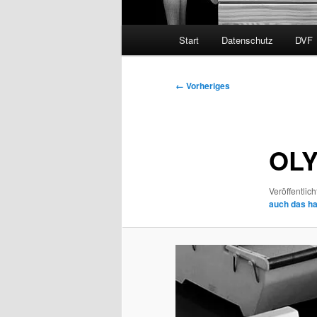
Hauptmenü
Start
Datenschutz
DVF
Bilder-
← Vorheriges
Navigation
OLY
Veröffentlich
auch das hat