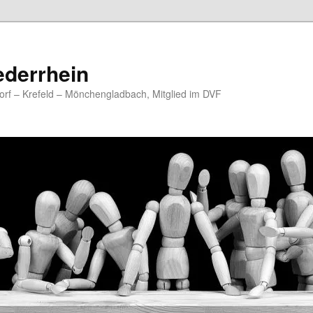
ederrhein
rf – Krefeld – Mönchengladbach, Mitglied im DVF