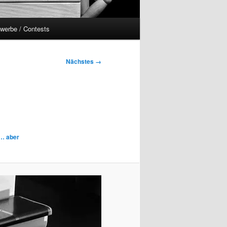
werbe / Contests
Nächstes →
e… aber