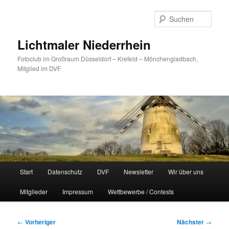
Zum
primären
Such
Inhalt
springen
Lichtmaler Niederrhein
Fotoclub im Großraum Düsseldorf – Krefeld – Mönchengladbach,
Mitglied im DVF
Hauptmenü
Start
Datenschutz
DVF
Newsletter
Wir über uns
Mitglieder
Impressum
Wettbewerbe / Contests
Beitragsnavigation
←
Vorheriger
Nächster
→