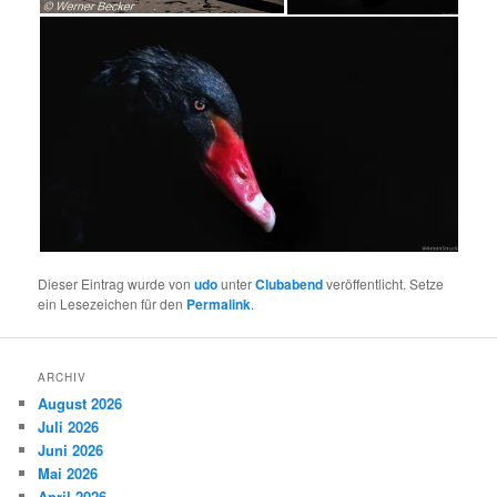
Dieser Eintrag wurde von
udo
unter
Clubabend
veröffentlicht. Setze
ein Lesezeichen für den
Permalink
.
ARCHIV
August 2026
Juli 2026
Juni 2026
Mai 2026
April 2026