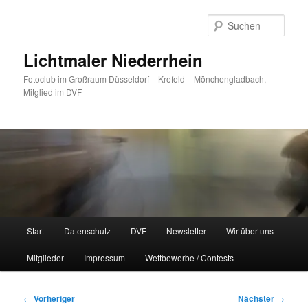
Zum
primären
Such
Inhalt
springen
Lichtmaler Niederrhein
Fotoclub im Großraum Düsseldorf – Krefeld – Mönchengladbach,
Mitglied im DVF
Hauptmenü
Start
Datenschutz
DVF
Newsletter
Wir über uns
Mitglieder
Impressum
Wettbewerbe / Contests
Beitragsnavigation
←
Vorheriger
Nächster
→