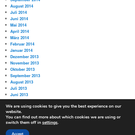
August 2014
Juli 2014
Juni 2014
Mai 2014
April 2014
März 2014
Februar 2014
Januar 2014
Dezember 2013
November 2013
Oktober 2013
September 2013
August 2013
Juli 2013
Juni 2013
We are using cookies to give you the best experience on our
website.
You can find out more about which cookies we are using or
switch them off in
settings
.
Datenschutz
Stolz präsentiert von WordPress
Accept