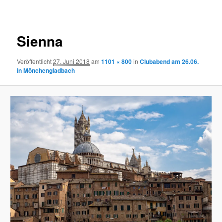
Navigation
Sienna
Veröffentlicht
27. Juni 2018
am
1101 × 800
in
Clubabend am 26.06.
in Mönchengladbach