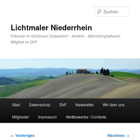
Zum
primären
Such
Inhalt
springen
Lichtmaler Niederrhein
Fotoclub im Großraum Düsseldorf – Krefeld – Mönchengladbach,
Mitglied im DVF
Hauptmenü
Start
Datenschutz
DVF
Newsletter
Wir über uns
Mitglieder
Impressum
Wettbewerbe / Contests
Bilder-
← Vorheriges
Nächstes →