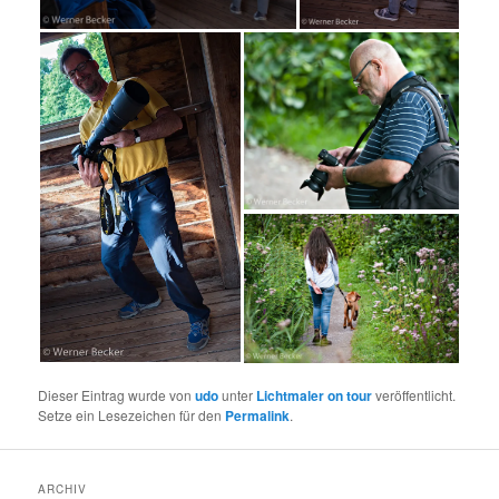
Dieser Eintrag wurde von
udo
unter
Lichtmaler on tour
veröffentlicht.
Setze ein Lesezeichen für den
Permalink
.
ARCHIV