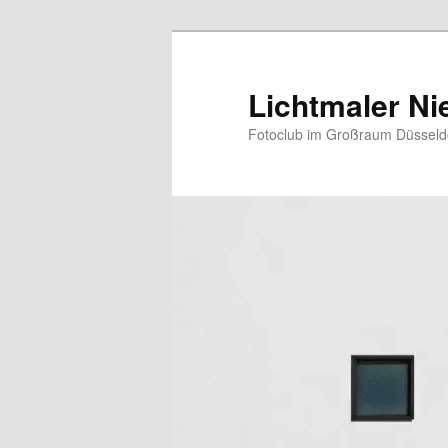
Zum
primären
Inhalt
Lichtmaler Ni
springen
Fotoclub im Großraum Düsseldo