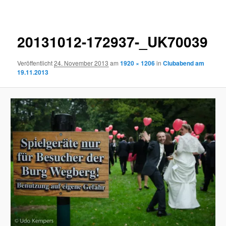
Navigation
20131012-172937-_UK70039
Veröffentlicht
24. November 2013
am
1920 × 1206
in
Clubabend am
19.11.2013