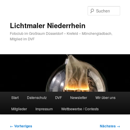
Zum
primären
Such
Inhalt
springen
Lichtmaler Niederrhein
Fotoclub im Großraum Düsseldorf – Krefeld – Mönchengladbach,
Mitglied im DVF
Hauptmenü
Start
Datenschutz
DVF
Newsletter
Wir über uns
Mitglieder
Impressum
Wettbewerbe / Contests
Bilder-
← Vorheriges
Nächstes →