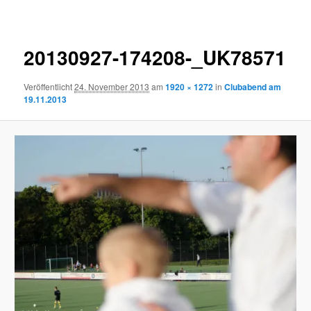
Navigation
20130927-174208-_UK78571
Veröffentlicht
24. November 2013
am
1920 × 1272
in
Clubabend am
19.11.2013