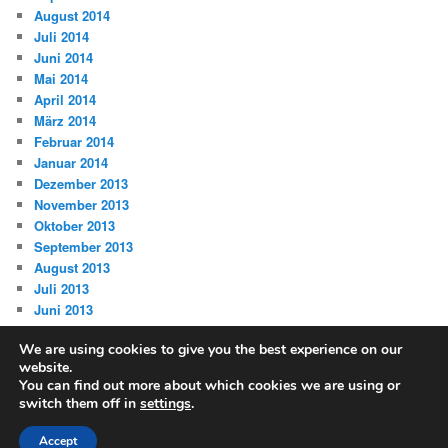
August 2014
Juli 2014
Juni 2014
Mai 2014
April 2014
März 2014
Februar 2014
Januar 2014
Dezember 2013
November 2013
Oktober 2013
September 2013
August 2013
Juli 2013
Juni 2013
We are using cookies to give you the best experience on our
website.
You can find out more about which cookies we are using or
switch them off in
settings
.
Datenschutz
Stolz präsentiert von WordPress
Accept