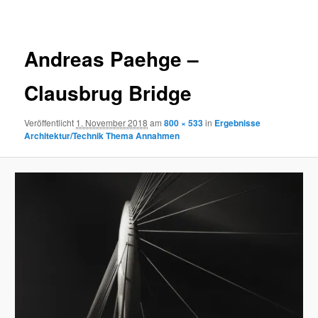
Navigation
Andreas Paehge –
Clausbrug Bridge
Veröffentlicht
1. November 2018
am
800 × 533
in
Ergebnisse
Architektur/Technik Thema Annahmen