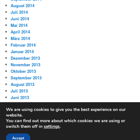
August 2014
Juli 2014
Juni 2014
Mai 2014
April 2014
März 2014
Februar 2014
Januar 2014
Dezember 2013
November 2013
Oktober 2013
September 2013
August 2013
Juli 2013
Juni 2013
We are using cookies to give you the best experience on our
website.
You can find out more about which cookies we are using or
switch them off in
settings
.
Datenschutz
Stolz präsentiert von WordPress
Accept