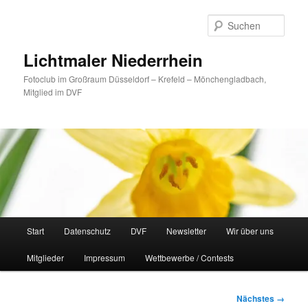
Zum
primären
Such
Inhalt
springen
Lichtmaler Niederrhein
Fotoclub im Großraum Düsseldorf – Krefeld – Mönchengladbach,
Mitglied im DVF
Hauptmenü
Start
Datenschutz
DVF
Newsletter
Wir über uns
Mitglieder
Impressum
Wettbewerbe / Contests
Bilder-
Nächstes →