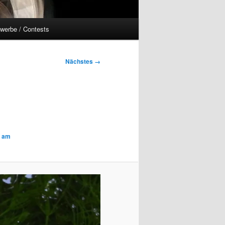
werbe / Contests
Nächstes →
d am