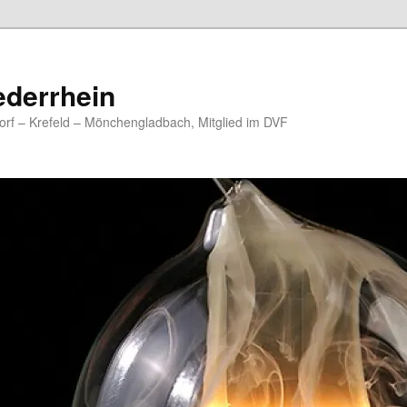
ederrhein
rf – Krefeld – Mönchengladbach, Mitglied im DVF