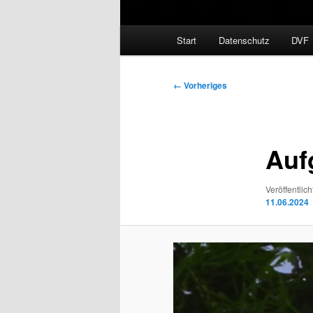
Hauptmenü
Start
Datenschutz
DVF
Bilder-
← Vorheriges
Navigation
Auf
Veröffentlich
11.06.2024