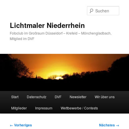
Zum
primären
Such
Inhalt
springen
Lichtmaler Niederrhein
Fotoclub im Großraum Düsseldorf – Krefeld – Mönchengladbach,
Mitglied im DVF
Hauptmenü
Start
Datenschutz
DVF
Newsletter
Wir über uns
Mitglieder
Impressum
Wettbewerbe / Contests
Bilder-
← Vorheriges
Nächstes →