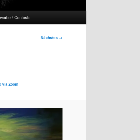
werbe / Contests
Nächstes →
nd via Zoom