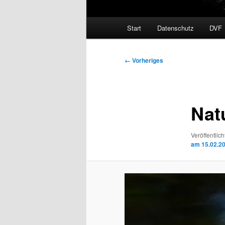
Hauptmenü
Start
Datenschutz
DVF
Bilder-
← Vorheriges
Navigation
Nat
Veröffentlich
am 15.02.2