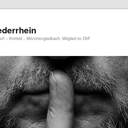
ederrhein
rf – Krefeld – Mönchengladbach, Mitglied im DVF