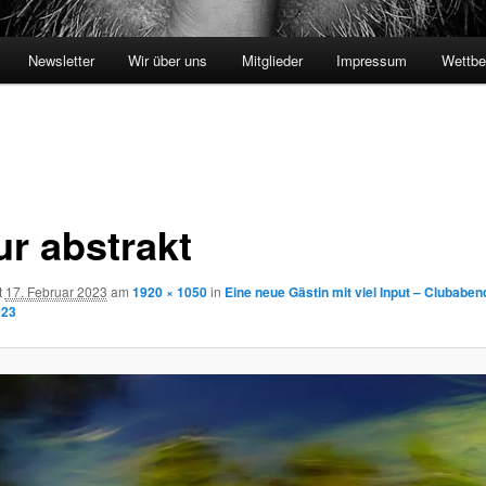
Newsletter
Wir über uns
Mitglieder
Impressum
Wettbe
ur abstrakt
t
17. Februar 2023
am
1920 × 1050
in
Eine neue Gästin mit viel Input – Clubabe
023