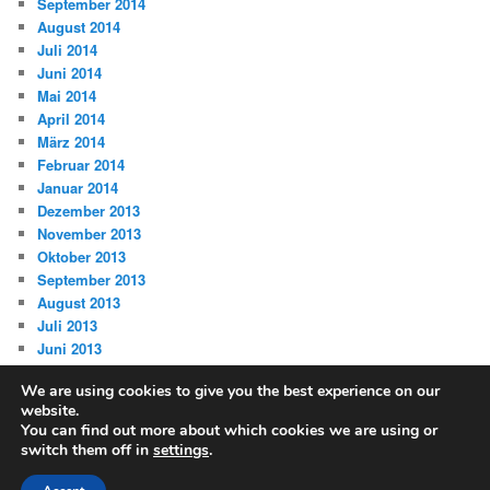
September 2014
August 2014
Juli 2014
Juni 2014
Mai 2014
April 2014
März 2014
Februar 2014
Januar 2014
Dezember 2013
November 2013
Oktober 2013
September 2013
August 2013
Juli 2013
Juni 2013
We are using cookies to give you the best experience on our
website.
You can find out more about which cookies we are using or
switch them off in
settings
.
Datenschutz
Stolz präsentiert von WordPress