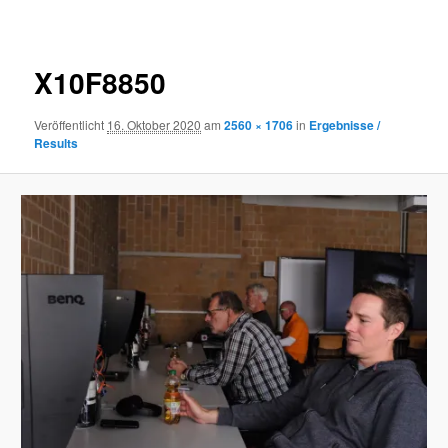
Navigation
X10F8850
Veröffentlicht
16. Oktober 2020
am
2560 × 1706
in
Ergebnisse /
Results