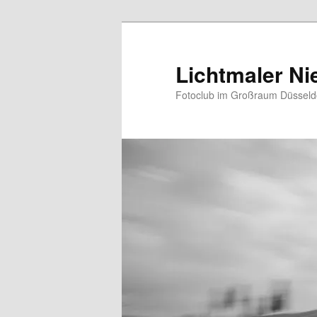
Zum
primären
Inhalt
Lichtmaler Ni
springen
Fotoclub im Großraum Düsseldo