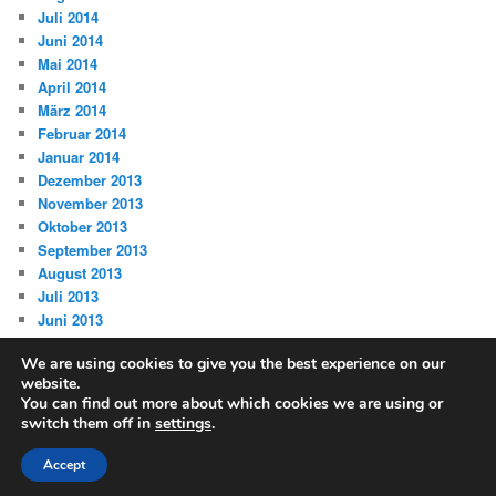
Juli 2014
Juni 2014
Mai 2014
April 2014
März 2014
Februar 2014
Januar 2014
Dezember 2013
November 2013
Oktober 2013
September 2013
August 2013
Juli 2013
Juni 2013
We are using cookies to give you the best experience on our
website.
You can find out more about which cookies we are using or
switch them off in
settings
.
Datenschutz
Stolz präsentiert von WordPress
Accept