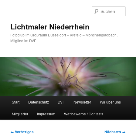
Zum
primären
Such
Inhalt
springen
Lichtmaler Niederrhein
Fotoclub im Großraum Düsseldorf – Krefeld – Mönchengladbach,
Mitglied im DVF
Hauptmenü
Start
Datenschutz
DVF
Newsletter
Wir über uns
Mitglieder
Impressum
Wettbewerbe / Contests
Bilder-
← Vorheriges
Nächstes →