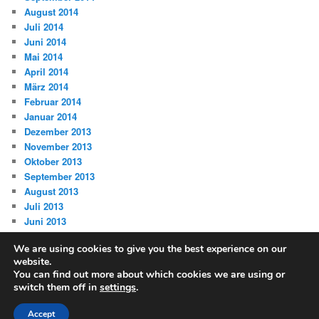
August 2014
Juli 2014
Juni 2014
Mai 2014
April 2014
März 2014
Februar 2014
Januar 2014
Dezember 2013
November 2013
Oktober 2013
September 2013
August 2013
Juli 2013
Juni 2013
We are using cookies to give you the best experience on our
website.
You can find out more about which cookies we are using or
switch them off in
settings
.
Datenschutz
Stolz präsentiert von WordPress
Accept